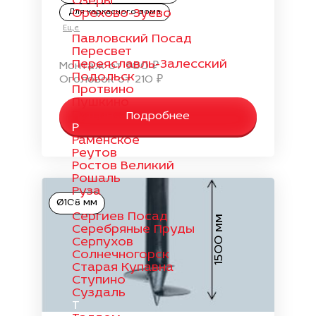
Озеры
Орехово-Зуево
Для каркасного дома
П
Еще
Павловский Посад
Пересвет
Переяславль-Залесский
Монтаж от 900 ₽
Подольск
Оголовок от 210 ₽
Протвино
Пушкино
Пущино
Подробнее
Р
Раменское
Реутов
Ростов Великий
Рошаль
Руза
Ø108 мм
С
Сергиев Посад
1500 мм
Серебряные Пруды
Серпухов
Солнечногорск
Старая Купавна
Ступино
Суздаль
Т