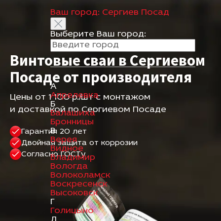
Ваш город:
Сергиев Посад
Выберите Ваш город:
Винтовые сваи в Сергиевом
Посаде
от производителя
А
Апрелевка
Цены от 1 100 р./шт с монтажом
Б
и доставкой по Сергиевом Посаде
Балашиха
Бронницы
В
Гарантия 20 лет
Верея
Двойная защита от коррозии
Видное
Согласно ГОСТу
Владимир
Вологда
Волоколамск
Воскресенск
Высоковск
Г
Голицыно
Д