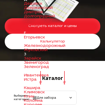
Дедовск
Дзержинский
Дмитров
Долгопрудный
Домодедово
Дрезна
Смотреть каталог и цены
Дубна
Е
Егорьевск
Ж
Калькулятор
Железнодорожный
Жуковский
З
Зарайск
Звенигород
Зеленоград
И
Ивантеевка
Каталог
Истра
К
Кашира
Климовск
Клин
Выберите
Для забора
категорию
Коломна
Королев