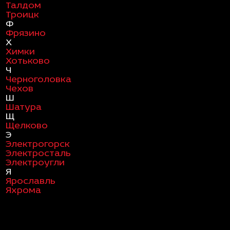
Талдом
Троицк
Ф
Фрязино
Х
Химки
Хотьково
Ч
Черноголовка
Чехов
Ш
Шатура
Щ
Щелково
Э
Электрогорск
Электросталь
Электроугли
Я
Ярославль
Яхрома