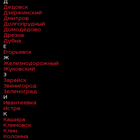
Д
Дедовск
Дзержинский
Дмитров
Долгопрудный
Домодедово
Дрезна
Дубна
Е
Егорьевск
Ж
Железнодорожный
Жуковский
З
Зарайск
Звенигород
Зеленоград
И
Ивантеевка
Истра
К
Кашира
Климовск
Клин
Коломна