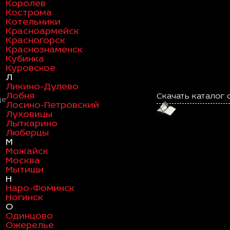
Королев
Кострома
Котельники
Красноармейск
Красногорск
Краснознаменск
Кубинка
Куровское
Л
Ликино-Дулево
Лобня
Скачать каталог 
де
Лосино-Петровский
Луховицы
Лыткарино
Люберцы
М
Можайск
Москва
Мытищи
Н
Наро-Фоминск
Ногинск
О
Одинцово
Ожерелье