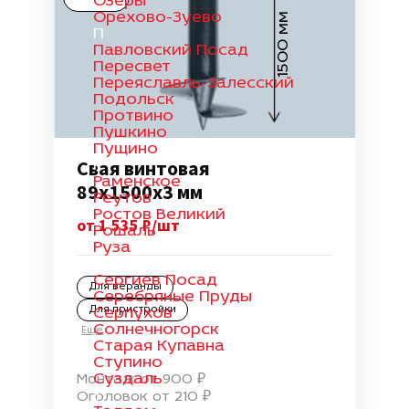
Озеры
Орехово-Зуево
1500 мм
П
Павловский Посад
Пересвет
Переяславль-Залесский
Подольск
Протвино
Пушкино
Пущино
Свая винтовая
Р
Раменское
89х1500х3 мм
Реутов
Ростов Великий
от 1 535 ₽/шт
Рошаль
Руза
С
Сергиев Посад
Для веранды
Серебряные Пруды
Для пристройки
Серпухов
Солнечногорск
Еще
Старая Купавна
Ступино
Суздаль
Монтаж от 900 ₽
Т
Оголовок от 210 ₽