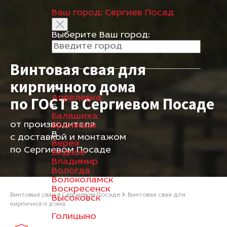
Ваш город:
Сергиев Посад
Выберите Ваш город:
Винтовая свая для
кирпичного дома
А
Апрелевка
по ГОСТ в Сергиевом Посаде
Б
Балашиха
от производителя
Бронницы
В
с доставкой и монтажом
Верея
по Сергиевом Посаде
Видное
Владимир
Вологда
Волоколамск
Воскресенск
Винтовые сваи в Сергиевом Посаде
Винтовая свая для
Высоковск
кирпичного дома
Г
Голицыно
Д