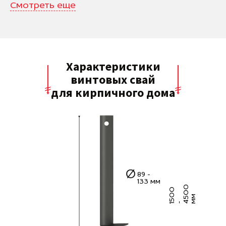
Смотреть еще
Характеристики
винтовых свай
для кирпичного дома
89 -
133 мм
0
5
0
0
4
5
0
м
м
1
-