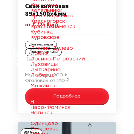
Свая винтовая
Кострома
Котельники
89х1500х4 мм
Красноармейск
Красногорск
от 1 725 ₽/шт
Краснознаменск
Кубинка
Куровское
Л
Для веранды
Ликино-Дулево
Для пристройки
Лобня
Лосино-Петровский
Еще
Луховицы
Лыткарино
Люберцы
Монтаж от 900 ₽
М
Оголовок от 210 ₽
Можайск
Москва
Мытищи
Подробнее
Н
Наро-Фоминск
Ногинск
О
Одинцово
Ожерелье
Ø89 мм