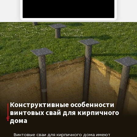
обеспечивают надежное основание для кирпичных
домов различной этажности. Они подходят для
большинства типов грунтов, включая глинистые,
песчаные и смешанные, а также позволяют вести
строительство на сложных рельефах и при
высоком уровне грунтовых вод. При правильном
проектировании срок службы такого фундамента
может превышать несколько десятков лет.
Конструктивные особенности
винтовых свай для кирпичного
дома
Винтовые сваи для кирпичного дома имеют