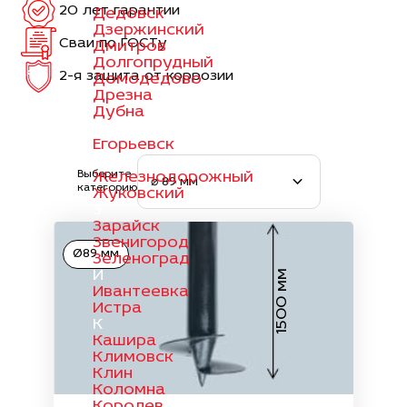
20 лет гарантии
Дедовск
Дзержинский
Сваи по ГОСТу
Дмитров
Долгопрудный
2-я защита от коррозии
Домодедово
Дрезна
Дубна
Е
Егорьевск
Ж
Выберите
Железнодорожный
⌀ 89 мм
категорию
Жуковский
З
Зарайск
Звенигород
Ø89 мм
Зеленоград
И
1500 мм
Ивантеевка
Истра
К
Кашира
Климовск
Клин
Коломна
Королев