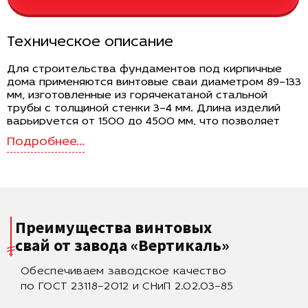
Техническое описание
Для строительства фундаментов под кирпичные
дома применяются винтовые сваи диаметром 89–133
мм, изготовленные из горячекатаной стальной
трубы с толщиной стенки 3–4 мм. Длина изделий
варьируется от 1500 до 4500 мм, что позволяет
учитывать глубину промерзания и характеристики
грунта на участке. Лопасти диаметром 250–350 мм
обеспечивают увеличенную площадь опоры и
эффективное распределение нагрузки на несущие
слои почвы. Масса свай — от 10.5 до 63 кг, что
позволяет подобрать оптимальное исполнение в
зависимости от расчетной нагрузки и проектных
Преимущества винтовых
требований.
свай
от завода «Вертикаль»
Назначение и требования к фундаменту
Обеспечиваем заводское качество
Кирпичные дома обладают значительным весом,
поэтому фундамент должен обеспечивать высокую
по ГОСТ 23118–2012 и СНиП 2.02.03–85
несущую способность и устойчивость к сезонным